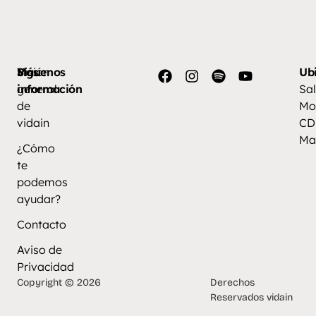
Más
Visión
Síguenos
Ub
información
general
Sal
de
Mo
vidain
CD
Ma
¿Cómo
te
podemos
ayudar?
Contacto
Aviso de
Privacidad
Copyright © 2026
Derechos
Reservados vidain