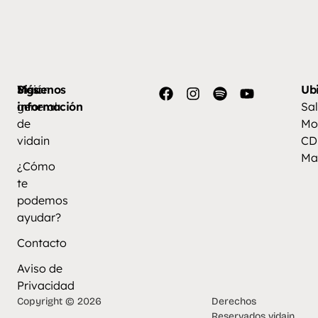
Más
Visión
Síguenos
Ub
información
general
Sal
de
Mo
vidain
CD
Ma
¿Cómo
te
podemos
ayudar?
Contacto
Aviso de
Privacidad
Copyright © 2026
Derechos
Reservados vidain