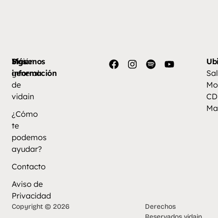
Más
Visión
Síguenos
Ub
información
general
Sal
de
Mo
vidain
CD
Ma
¿Cómo
te
podemos
ayudar?
Contacto
Aviso de
Privacidad
Copyright © 2026
Derechos
Reservados vidain