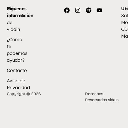
Más
Visión
Síguenos
Ub
información
general
Sal
de
Mo
vidain
CD
Ma
¿Cómo
te
podemos
ayudar?
Contacto
Aviso de
Privacidad
Copyright © 2026
Derechos
Reservados vidain