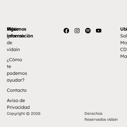
Más
Visión
Síguenos
Ub
información
general
Sal
de
Mo
vidain
CD
Ma
¿Cómo
te
podemos
ayudar?
Contacto
Aviso de
Privacidad
Copyright © 2026
Derechos
Reservados vidain