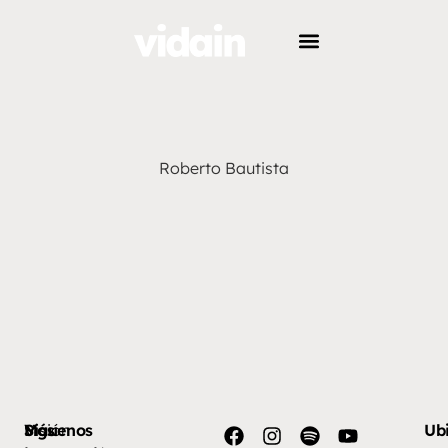
Roberto Bautista
Más
Visión
Síguenos
Ub