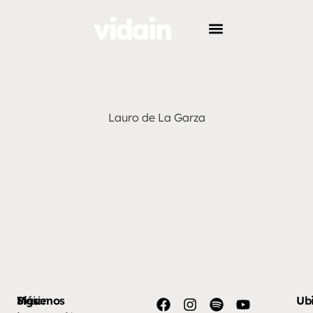
Lauro de La Garza
Más
Visión
Síguenos
Ub