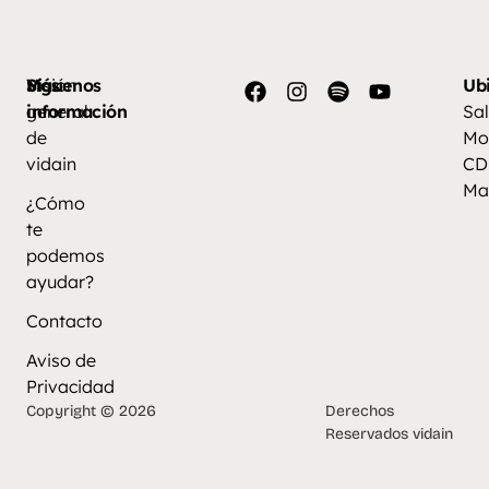
Más
Visión
Síguenos
Ub
información
general
Sal
de
Mo
vidain
CD
Ma
¿Cómo
te
podemos
ayudar?
Contacto
Aviso de
Privacidad
Copyright © 2026
Derechos
Reservados vidain