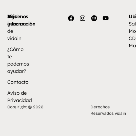
Más
Visión
Síguenos
Ub
información
general
Sal
de
Mo
vidain
CD
Ma
¿Cómo
te
podemos
ayudar?
Contacto
Aviso de
Privacidad
Copyright © 2026
Derechos
Reservados vidain