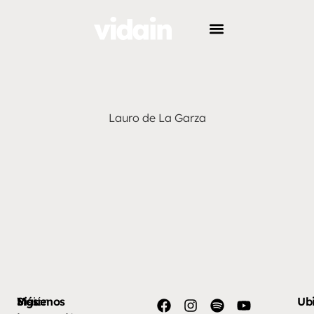
Lauro de La Garza
Más
Visión
Síguenos
Ub