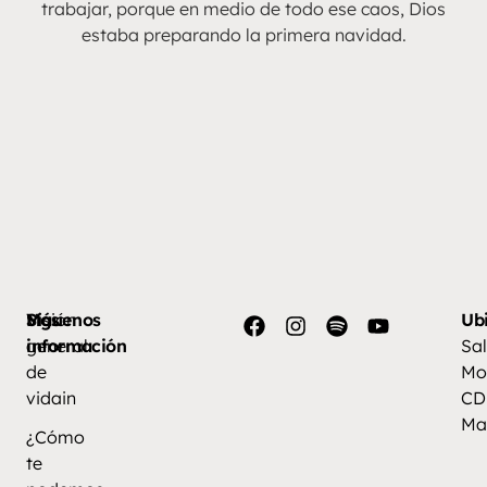
trabajar, porque en medio de todo ese caos, Dios
estaba preparando la primera navidad.
Más
Visión
Síguenos
Ub
información
general
Sal
de
Mo
vidain
CD
Ma
¿Cómo
te