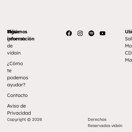
Más
Visión
Síguenos
Ub
información
general
Sal
de
Mo
vidain
CD
Ma
¿Cómo
te
podemos
ayudar?
Contacto
Aviso de
Privacidad
Copyright © 2026
Derechos
Reservados vidain