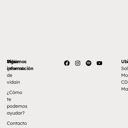
Más
Visión
Síguenos
Ub
información
general
Sal
de
Mo
vidain
CD
Ma
¿Cómo
te
podemos
ayudar?
Contacto