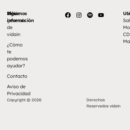
Más
Visión
Síguenos
Ub
información
general
Sal
de
Mo
vidain
CD
Ma
¿Cómo
te
podemos
ayudar?
Contacto
Aviso de
Privacidad
Copyright © 2026
Derechos
Reservados vidain