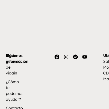
Más
Visión
Síguenos
Ub
información
general
Sal
de
Mo
vidain
CD
Ma
¿Cómo
te
podemos
ayudar?
Contacto