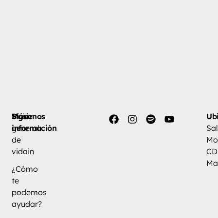
Más
Visión
Síguenos
Ub
información
general
Sal
de
Mo
vidain
CD
Ma
¿Cómo
te
podemos
ayudar?