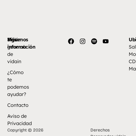
Más
Visión
Síguenos
Ub
información
general
Sal
de
Mo
vidain
CD
Ma
¿Cómo
te
podemos
ayudar?
Contacto
Aviso de
Privacidad
Copyright © 2026
Derechos