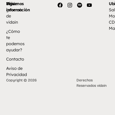
Más
Visión
Síguenos
Ub
información
general
Sal
de
Mo
vidain
CD
Ma
¿Cómo
te
podemos
ayudar?
Contacto
Aviso de
Privacidad
Copyright © 2026
Derechos
Reservados vidain