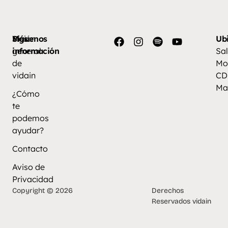
Más
Visión
Síguenos
Ub
información
general
Sal
de
Mo
vidain
CD
Ma
¿Cómo
te
podemos
ayudar?
Contacto
Aviso de
Privacidad
Copyright © 2026
Derechos
Reservados vidain