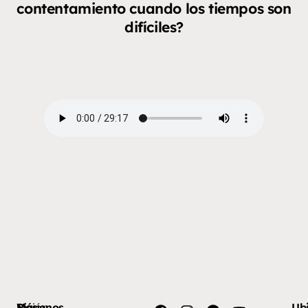
contentamiento cuando los tiempos son
difíciles?
Más
Visión
Síguenos
Ub