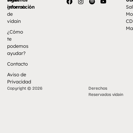
información
general
Sal
de
Mo
vidain
CD
Ma
¿Cómo
te
podemos
ayudar?
Contacto
Aviso de
Privacidad
Copyright © 2026
Derechos
Reservados vidain