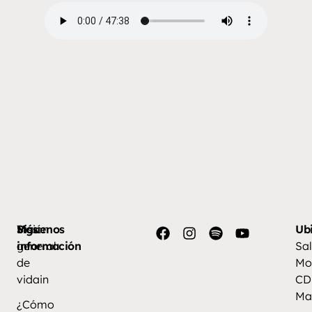
Más
Visión
Síguenos
Ub
información
general
Sal
de
Mo
vidain
CD
Ma
¿Cómo