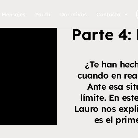
Mensajes
Youth
Donativos
Contacto
Parte 4:
¿Te han hech
cuando en rea
Ante esa si
límite. En est
Lauro nos expli
es el prim