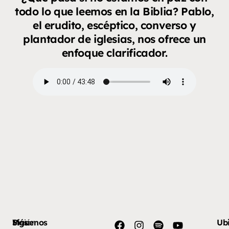
todo lo que leemos en la Biblia? Pablo,
el erudito, escéptico, converso y
plantador de iglesias, nos ofrece un
enfoque clarificador.
Más
Visión
Síguenos
Ub