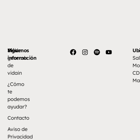
Más
Visión
Síguenos
Ub
información
general
Sal
de
Mo
vidain
CD
Ma
¿Cómo
te
podemos
ayudar?
Contacto
Aviso de
Privacidad