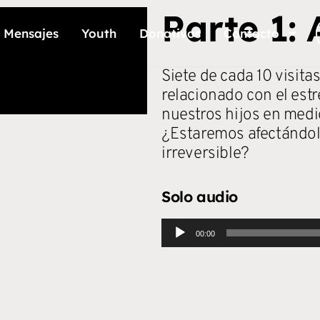
Parte 1: 
Mensajes
Youth
Donativos
Contacto
Siete de cada 10 visit
relacionado con el est
nuestros hijos en medi
¿Estaremos afectándol
irreversible?
Solo audio
Reproductor
00:00
de
audio