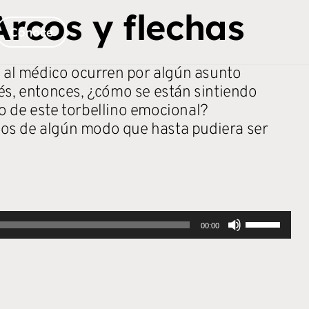
Arcos y flechas
Conoce
as al médico ocurren por algún asunto
rés, entonces, ¿cómo se están sintiendo
o de este torbellino emocional?
os de algún modo que hasta pudiera ser
Utiliza
00:00
las
teclas
de
flecha
arriba/abajo