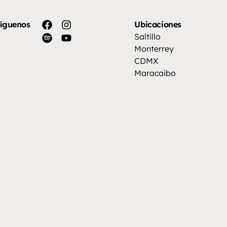
para
aumentar
íguenos
Ubicaciones
o
Saltillo
disminuir
Monterrey
el
CDMX
volumen.
Maracaibo