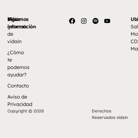
Más
Visión
Síguenos
Ub
información
general
Sal
de
Mo
vidain
CD
Ma
¿Cómo
te
podemos
ayudar?
Contacto
Aviso de
Privacidad
Copyright © 2026
Derechos
Reservados vidain