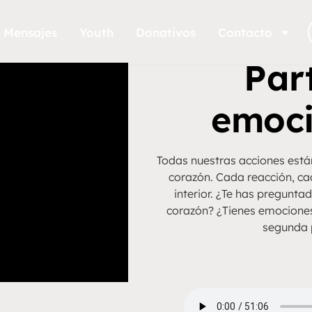
Mensajes
Youth
Donativos
Contacto
Part
emoci
Todas nuestras acciones est
corazón. Cada reacción, ca
interior. ¿Te has pregunta
corazón? ¿Tienes emociones
segunda 