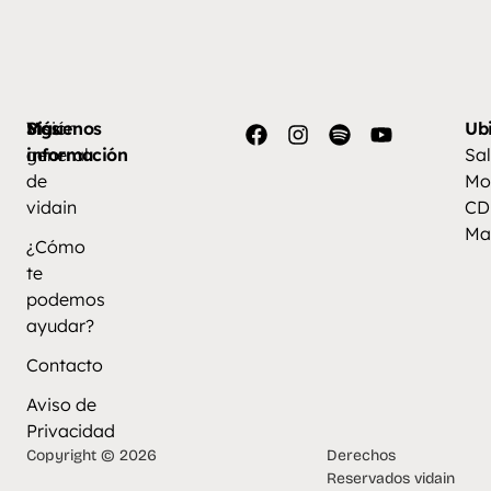
Más
Visión
Síguenos
Ub
información
general
Sal
de
Mo
vidain
CD
Ma
¿Cómo
te
podemos
ayudar?
Contacto
Aviso de
Privacidad
Copyright © 2026
Derechos
Reservados vidain