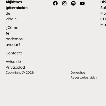
Más
Visión
Síguenos
Ub
información
general
Sal
de
Mo
vidain
CD
Ma
¿Cómo
te
podemos
ayudar?
Contacto
Aviso de
Privacidad
Copyright © 2026
Derechos
Reservados vidain