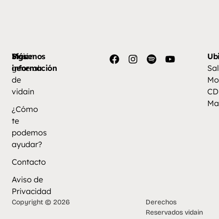
Más
Visión
Síguenos
Ub
información
general
Sal
de
Mo
vidain
CD
Ma
¿Cómo
te
podemos
ayudar?
Contacto
Aviso de
Privacidad
Copyright © 2026
Derechos
Reservados vidain