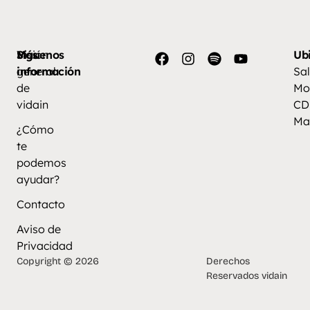
Más
Visión
Síguenos
Ub
información
general
Sal
de
Mo
vidain
CD
Ma
¿Cómo
te
podemos
ayudar?
Contacto
Aviso de
Privacidad
Copyright © 2026
Derechos
Reservados vidain