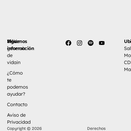
Más
Visión
Síguenos
Ub
información
general
Sal
de
Mo
vidain
CD
Ma
¿Cómo
te
podemos
ayudar?
Contacto
Aviso de
Privacidad
Copyright © 2026
Derechos