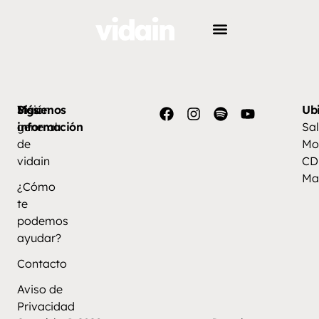
Más
Visión
Síguenos
Ub
información
general
Sal
de
Mo
vidain
CD
Ma
¿Cómo
te
podemos
ayudar?
Contacto
Aviso de
Privacidad