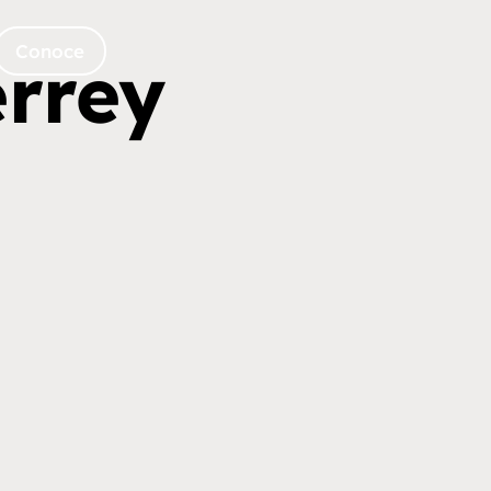
Conoce
errey