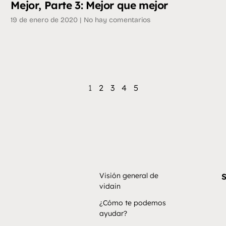
Mejor, Parte 3: Mejor que mejor
19 de enero de 2020
No hay comentarios
1
2
3
4
5
Visión general de
S
vidain
¿Cómo te podemos
ayudar?