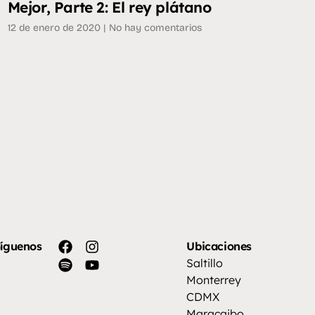
Mejor, Parte 2: El rey plátano
12 de enero de 2020
No hay comentarios
íguenos
Ubicaciones
Saltillo
Monterrey
CDMX
Maracaibo