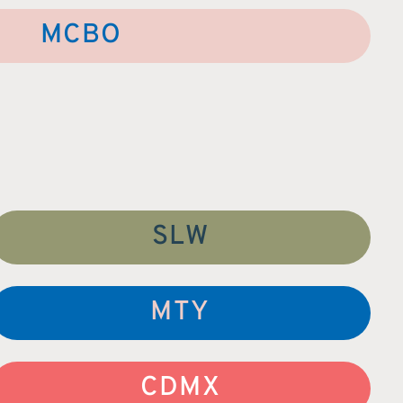
MCBO
SLW
MTY
CDMX