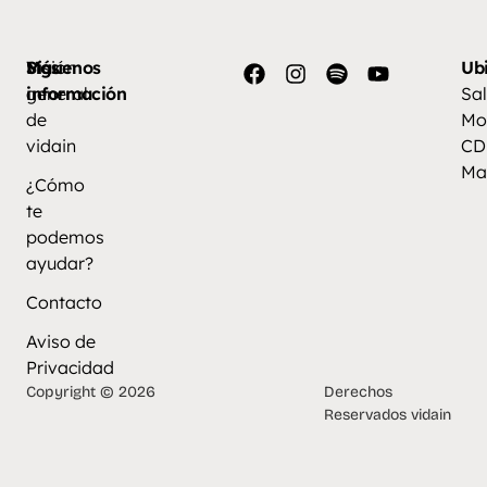
Más
Visión
Síguenos
Ub
información
general
Sal
de
Mo
vidain
CD
Ma
¿Cómo
te
podemos
ayudar?
Contacto
Aviso de
Privacidad
Copyright © 2026
Derechos
Reservados vidain